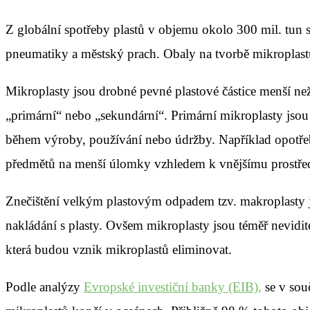
Z globální spotřeby plastů v objemu okolo 300 mil. tun sk
pneumatiky a městský prach. Obaly na tvorbě mikroplast
Mikroplasty jsou drobné pevné plastové částice menší než 
„primární“ nebo „sekundární“. Primární mikroplasty jsou
během výroby, používání nebo údržby. Například opotřeb
předmětů na menší úlomky vzhledem k vnějšímu prostředí,
Znečištění velkým plastovým odpadem tzv. makroplasty je 
nakládání s plasty. Ovšem mikroplasty jsou téměř nevidite
která budou vznik mikroplastů eliminovat.
Podle analýzy
Evropské investiční banky (EIB),
se v sou