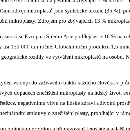
emu se tvoří činností na pevnině a zbývající 2 % na moři.
šími zdroji mikroplastů jsou syntetické textilie (35 %),
štění mikroplasty. Zdrojem pro zbývajících 13 % mikroplast
časnosti se Evropa a Střední Asie podílejí asi z 16 % na 
 asi 150 000 tun ročně. Globální roční produkce 1,5 mili
né geografické rozdíly ve vytváření mikroplastů na osobu.
 týden vstoupí do zažívacího traktu každého člověka v prů
ých dopadech znečištění mikroplasty na lidský život, exist
etězce, negativnímu vlivu na lidské zdraví a životní prost
zinárodní smlouvy o znečištění plasty, probíhající v rá
kou politickou prioritou a připravovaná legislativa a další