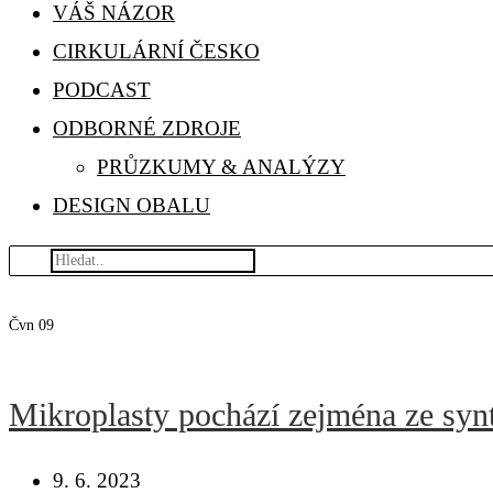
VÁŠ NÁZOR
CIRKULÁRNÍ ČESKO
PODCAST
ODBORNÉ ZDROJE
PRŮZKUMY & ANALÝZY
DESIGN OBALU
Čvn
09
Mikroplasty pochází zejména ze synte
9. 6. 2023