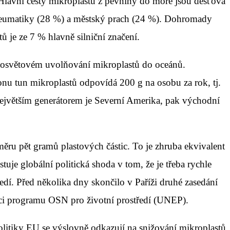
 Hlavní cesty mikroplastů z pevniny do moře jsou dešťová
 pneumatiky (28 %) a městský prach (24 %). Dohromady
ů je ze 7 % hlavně silniční značení.
celosvětovém uvolňování mikroplastů do oceánů.
onu tun mikroplastů odpovídá 200 g na osobu za rok, tj.
 Největším generátorem je Severní Amerika, pak východní
měru pět gramů plastových částic. To je zhruba ekvivalent
uje globální politická shoda v tom, že je třeba rychle
ředí. Před několika dny skončilo v Paříži druhé zasedání
mci programu OSN pro životní prostředí (UNEP).
 politiky EU se výslovně odkazují na snižování mikroplastů