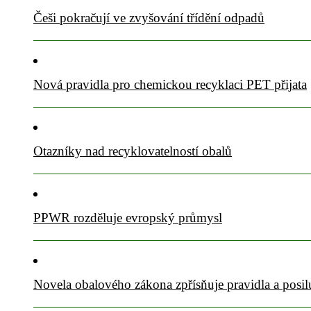
Češi pokračují ve zvyšování třídění odpadů
Nová pravidla pro chemickou recyklaci PET přijata
Otazníky nad recyklovatelností obalů
PPWR rozděluje evropský průmysl
Novela obalového zákona zpřísňuje pravidla a posil