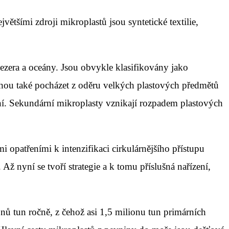
ětšími zdroji mikroplastů jsou syntetické textilie,
 jezera a oceány. Jsou obvykle klasifikovány jako
ohou také pocházet z oděru velkých plastových předmětů
ní. Sekundární mikroplasty vznikají rozpadem plastových
opatřeními k intenzifikaci cirkulárnějšího přístupu
Až nyní se tvoří strategie a k tomu příslušná nařízení,
nů tun ročně, z čehož asi 1,5 milionu tun primárních