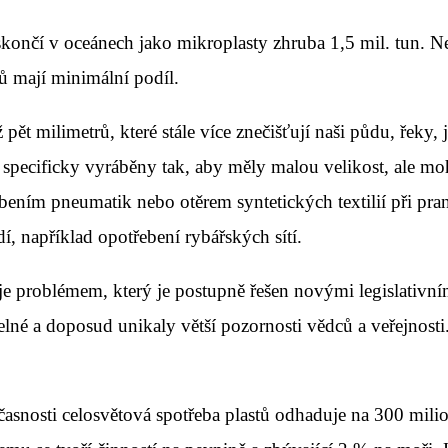
ončí v oceánech jako mikroplasty zhruba 1,5 mil. tun. Nejv
ů mají minimální podíl.
pět milimetrů, které stále více znečišťují naši půdu, řeky,
 specificky vyráběny tak, aby měly malou velikost, ale m
ením pneumatik nebo otěrem syntetických textilií při pra
 například opotřebení rybářských sítí.
problémem, který je postupně řešen novými legislativními 
lné a doposud unikaly větší pozornosti vědců a veřejnosti. 
časnosti celosvětová spotřeba plastů odhaduje na 300 milio