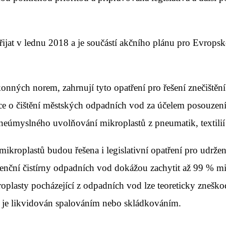
přijat v lednu 2018 a je součástí akčního plánu pro Evro
konných norem, zahrnují tyto opatření pro řešení znečiště
e o čištění městských odpadních vod za účelem posouzení
neúmyslného uvolňování mikroplastů z pneumatik, textilií
kroplastů budou řešena i legislativní opatření pro udržen
ní čistírny odpadních vod dokážou zachytit až 99 % mikro
plasty pocházející z odpadních vod lze teoreticky znešk
ý je likvidován spalováním nebo skládkováním.