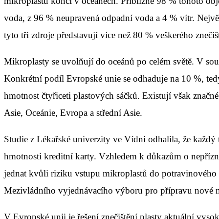
mikroplastů končí v oceánech. Přibližně 98 % tohoto obj
voda, z 96 % neupravená odpadní voda a 4 % vítr. Největ
tyto tři zdroje představují více než 80 % veškerého zneči
Mikroplasty se uvolňují do oceánů po celém světě. V sou
Konkrétní podíl Evropské unie se odhaduje na 10 %, tedy
hmotnost čtyřiceti plastových sáčků. Existují však znač
Asie, Oceánie, Evropa a střední Asie.
Studie z Lékařské univerzity ve Vídni odhalila, že každý
hmotnosti kreditní karty. Vzhledem k důkazům o nepřízniv
jednat kvůli riziku vstupu mikroplastů do potravinového ř
Mezivládního vyjednávacího výboru pro přípravu nové me
V Evropské unii je řešení znečištění plasty aktuální vyso