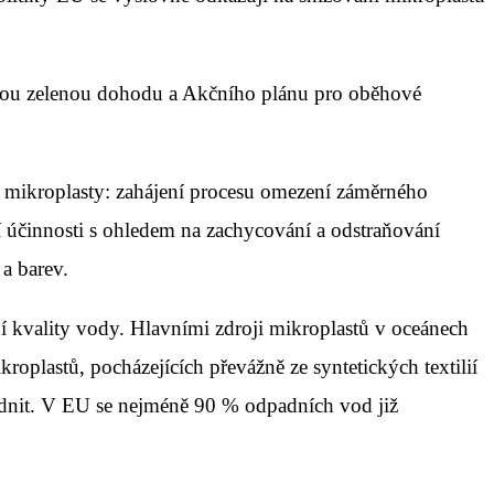
pskou zelenou dohodu a Akčního plánu pro oběhové
ní mikroplasty: zahájení procesu omezení záměrného
 účinnosti s ohledem na zachycování a odstraňování
 a barev.
í kvality vody. Hlavními zdroji mikroplastů v oceánech
plastů, pocházejících převážně ze syntetických textilií
odnit. V EU se nejméně 90 % odpadních vod již