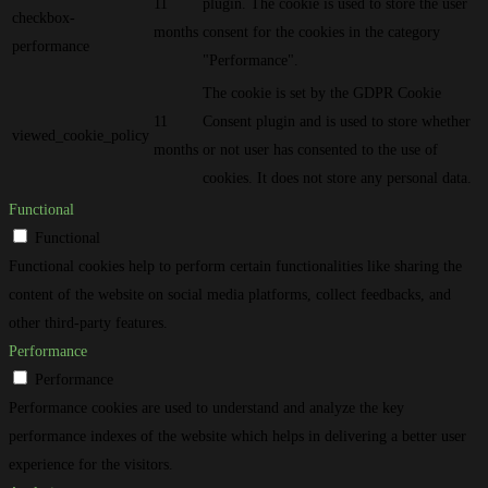
11
plugin. The cookie is used to store the user
checkbox-
months
consent for the cookies in the category
performance
"Performance".
The cookie is set by the GDPR Cookie
11
Consent plugin and is used to store whether
viewed_cookie_policy
months
or not user has consented to the use of
cookies. It does not store any personal data.
Functional
Functional
Functional cookies help to perform certain functionalities like sharing the
content of the website on social media platforms, collect feedbacks, and
other third-party features.
Performance
Performance
Performance cookies are used to understand and analyze the key
performance indexes of the website which helps in delivering a better user
experience for the visitors.