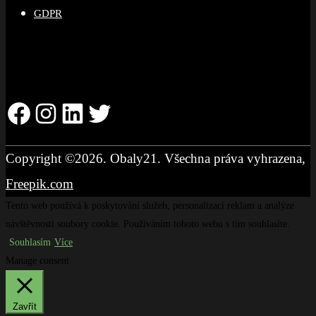
GDPR
Facebook
Instagram
LinkedIn
Twitter
Copyright ©2026. Obaly21. Všechna práva vyhrazena,
Freepik.com
Tento web používá k poskytování služeb, personalizaci reklam a analýze
návštěvnosti soubory cookie. Používáním tohoto webu s tím souhlasíte.
Souhlasím
Více
Manage consent
Zavřít