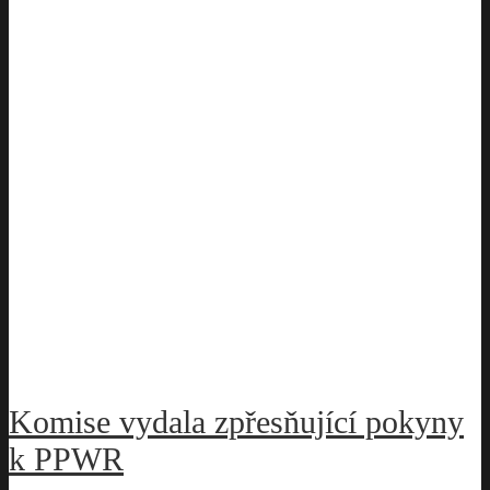
Komise vydala zpřesňující pokyny
k PPWR