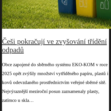
Češi pokračují ve zvyšování třídění
odpadů
Obce zapojené do sběrného systému EKO-KOM v roce
2025 opět zvýšily množství vytříděného papíru, plastů i
kovů odevzdaného prostřednictvím veřejné sběrné sítě.
Nejvýraznější meziroční posun zaznamenaly plasty,
zatímco u skla…