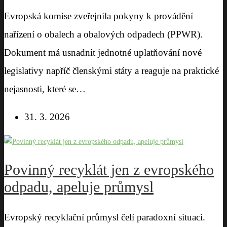
Evropská komise zveřejnila pokyny k provádění
nařízení o obalech a obalových odpadech (PPWR).
Dokument má usnadnit jednotné uplatňování nové
legislativy napříč členskými státy a reaguje na praktické
nejasnosti, které se…
31. 3. 2026
Povinný recyklát jen z evropského
odpadu, apeluje průmysl
Evropský recyklační průmysl čelí paradoxní situaci.