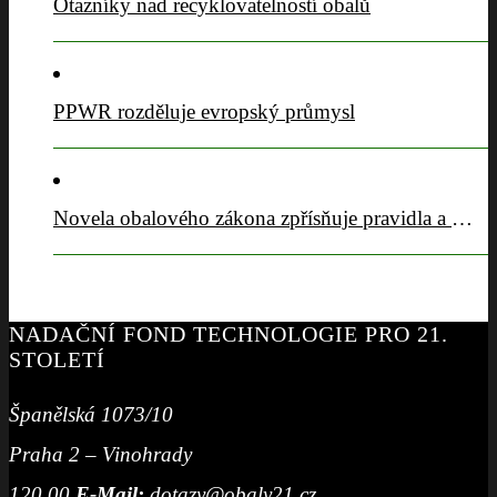
Otazníky nad recyklovatelností obalů
PPWR rozděluje evropský průmysl
Novela obalového zákona zpřísňuje pravidla a posiluje sběrový komfort
NADAČNÍ FOND TECHNOLOGIE PRO 21.
STOLETÍ
Španělská 1073/10
Praha 2 – Vinohrady
120 00
E-Mail:
dotazy@obaly21.cz