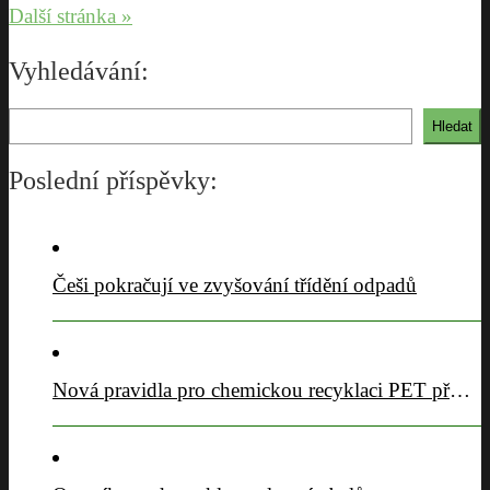
Další stránka »
Vyhledávání:
Hledat
Hledat
Poslední příspěvky:
Češi pokračují ve zvyšování třídění odpadů
Nová pravidla pro chemickou recyklaci PET přijata