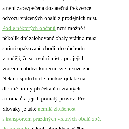
a není zabezpečena dostatečná frekvence
odvozu vrácených obalů z prodejních míst.
Podle některých občanů
není možné i
několik dní zálohované obaly vrátit a musí
s nimi opakovaně chodit do obchodu
v naději, že se uvolní místo pro jejich
vrácení a obdrží konečně své peníze zpět.
Někteří spotřebitelé poukazují také na
dlouhé fronty při čekání u vratných
automatů a jejich pomalý provoz. Pro
Slováky je také
nemilá zkušenost
s transportem prázdných vratných obalů zpět
do obchodu
. Chodí obvykle s větším