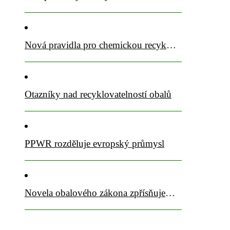
Nová pravidla pro chemickou recyklaci PET přijata
Otazníky nad recyklovatelností obalů
PPWR rozděluje evropský průmysl
Novela obalového zákona zpřísňuje pravidla a posiluje sběrový komfort