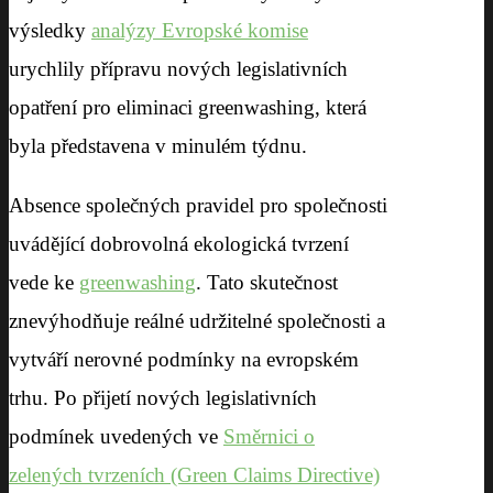
výsledky
analýzy Evropské komise
urychlily přípravu nových legislativních
opatření pro eliminaci greenwashing, která
byla představena v minulém týdnu.
Absence společných pravidel pro společnosti
uvádějící dobrovolná ekologická tvrzení
vede ke
greenwashing
. Tato skutečnost
znevýhodňuje reálné udržitelné společnosti a
vytváří nerovné podmínky na evropském
trhu. Po přijetí nových legislativních
podmínek uvedených ve
Směrnici o
zelených tvrzeních (Green Claims Directive)