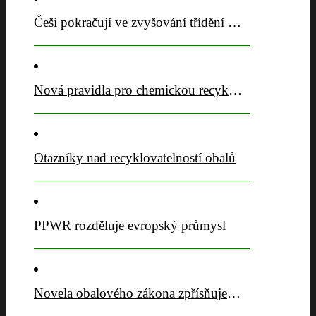
Češi pokračují ve zvyšování třídění odpadů
Nová pravidla pro chemickou recyklaci PET přijata
Otazníky nad recyklovatelností obalů
PPWR rozděluje evropský průmysl
Novela obalového zákona zpřísňuje pravidla a posiluje sběrový komfort