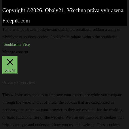
Copyright ©2026. Obaly21. Všechna práva vyhrazena,
Freepik.com
Tento web používá k poskytování služeb, personalizaci reklam a analýze
návštěvnosti soubory cookie. Používáním tohoto webu s tím souhlasíte.
Souhlasím
Více
Manage consent
Zavřít
Privacy Overview
This website uses cookies to improve your experience while you navigate
through the website. Out of these, the cookies that are categorized as
necessary are stored on your browser as they are essential for the working
of basic functionalities of the website. We also use third-party cookies that
help us analyze and understand how you use this website. These cookies