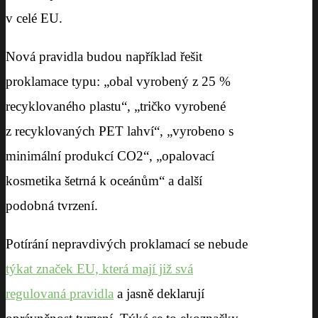
v celé EU.
Nová pravidla budou například řešit
proklamace typu: „obal vyrobený z 25 %
recyklovaného plastu“, „tričko vyrobené
z recyklovaných PET lahví“, „vyrobeno s
minimální produkcí CO2“, „opalovací
kosmetika šetrná k oceánům“ a další
podobná tvrzení.
Potírání nepravdivých proklamací se nebude
týkat značek EU, která mají již svá
regulovaná pravidla
a jasně deklarují