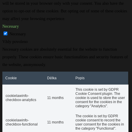
will be stored in your browser only with your consent. You also have the
option to opt-out of these cookies. But opting out of some of these cookies
may affect your browsing experience.
Necessary
Necessary
Vždy povoleno
Necessary cookies are absolutely essential for the website to function
properly. These cookies ensure basic functionalities and security features of
the website, anonymously.
Cookie
Délka
Popis
This cookie is set by GDPR
Cookie Consent plugin. The
cookielawinfo-
11 months
cookie is used to store the user
checkbox-analytics
consent for the cookies in the
category "Analytics".
The cookie is set by GDPR
cookielawinfo-
cookie consent to record the
11 months
checkbox-functional
user consent for the cookies in
the category "Functional".