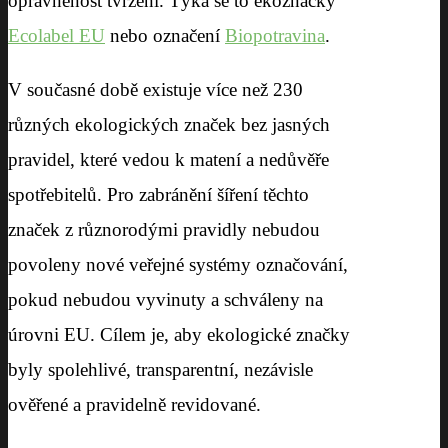
oprávněnost tvrzení. Týká se to ekoznačky
Ecolabel EU
nebo označení
Biopotravina
.
V současné době existuje více než 230
různých ekologických značek bez jasných
pravidel, které vedou k matení a nedůvěře
spotřebitelů. Pro zabránění šíření těchto
značek z různorodými pravidly nebudou
povoleny nové veřejné systémy označování,
pokud nebudou vyvinuty a schváleny na
úrovni EU. Cílem je, aby ekologické značky
byly spolehlivé, transparentní, nezávisle
ověřené a pravidelně revidované.