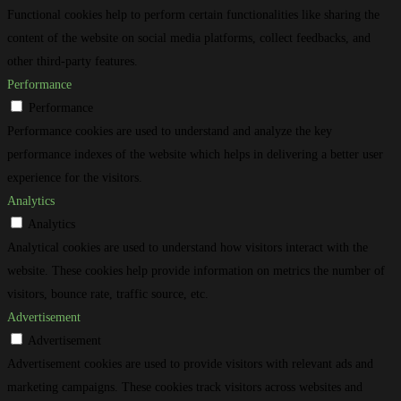
Functional cookies help to perform certain functionalities like sharing the
content of the website on social media platforms, collect feedbacks, and
other third-party features.
Performance
Performance
Performance cookies are used to understand and analyze the key
performance indexes of the website which helps in delivering a better user
experience for the visitors.
Analytics
Analytics
Analytical cookies are used to understand how visitors interact with the
website. These cookies help provide information on metrics the number of
visitors, bounce rate, traffic source, etc.
Advertisement
Advertisement
Advertisement cookies are used to provide visitors with relevant ads and
marketing campaigns. These cookies track visitors across websites and