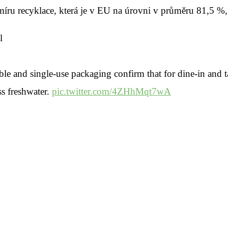
íru recyklace, která je v EU na úrovni v průměru 81,5 %, 
l
e and single-use packaging confirm that for dine-in and t
ss freshwater.
pic.twitter.com/4ZHhMqt7wA