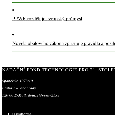
PPWR rozděluje evropský průmysl
Novela obalového zákona zpřísňuje pravidla a posil
NADAČNÍ FOND TECHNOLOGIE PRO 21. STOLE
Španělská 1073/10
Praha 2 – Vinohrady
120 00
E-Mail:
dotazy@obaly21.cz
O platformě