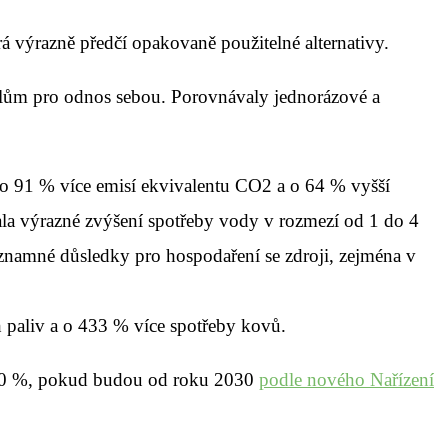
rá výrazně předčí opakovaně použitelné alternativy.
balům pro odnos sebou. Porovnávaly jednorázové a
 o 91 % více emisí ekvivalentu CO2 a o 64 % vyšší
ala výrazné zvýšení spotřeby vody v rozmezí od 1 do 4
ýznamné důsledky pro hospodaření se zdroji, zejména v
 paliv a o 433 % více spotřeby kovů.
 300 %, pokud budou od roku 2030
podle nového Nařízení