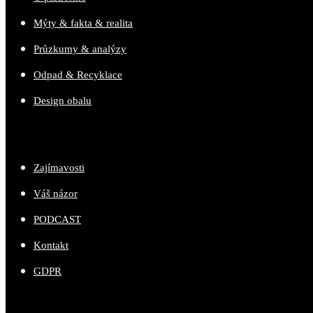
Mýty & fakta & realita
Průzkumy & analýzy
Odpad & Recyklace
Design obalu
Zajímavosti
Váš názor
PODCAST
Kontakt
GDPR