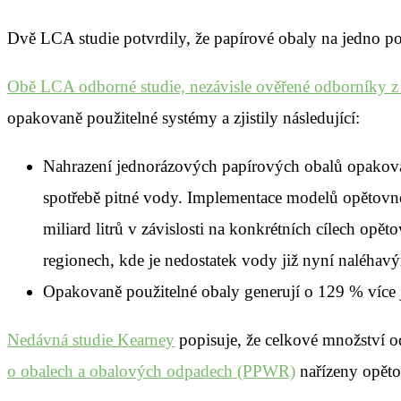
Dvě LCA studie potvrdily, že papírové obaly na jedno pou
Obě LCA odborné studie, nezávisle ověřené odborníky z
opakovaně použitelné systémy a zjistily následující:
Nahrazení jednorázových papírových obalů opakovan
spotřebě pitné vody. Implementace modelů opětovnéh
miliard litrů v závislosti na konkrétních cílech o
regionech, kde je nedostatek vody již nyní naléha
Opakovaně použitelné obaly generují o 129 % více j
Nedávná studie Kearney
popisuje, že celkové množství 
o obalech a obalových odpadech (PPWR)
nařízeny opěto