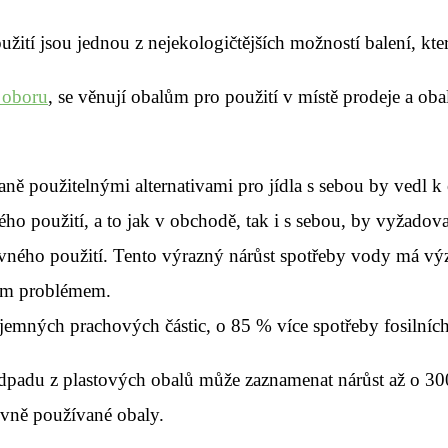
žití jsou jednou z nejekologičtějších možností balení, kte
 oboru
, se věnují obalům pro použití v místě prodeje a o
ě použitelnými alternativami pro jídla s sebou by vedl k
o použití, a to jak v obchodě, tak i s sebou, by vyžadov
pětovného použití. Tento výrazný nárůst spotřeby vody má v
vým problémem.
emných prachových částic, o 85 % více spotřeby fosilních
odpadu z plastových obalů může zaznamenat nárůst až o
vně používané obaly.