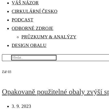
VÁŠ NÁZOR
CIRKULÁRNÍ ČESKO
PODCAST
ODBORNÉ ZDROJE
PRŮZKUMY & ANALÝZY
DESIGN OBALU
Zář
03
Opakovaně použitelné obaly zvýší s
3. 9. 2023