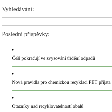
Vyhledávání:
Hledat
Poslední příspěvky:
Češi pokračují ve zvyšování třídění odpadů
Nová pravidla pro chemickou recyklaci PET přijata
Otazníky nad recyklovatelností obalů