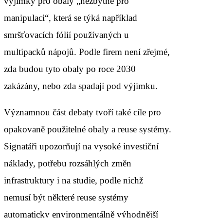
výjimky pro obaly „nezbytné pro
manipulaci“, která se týká například
smršťovacích fólií používaných u
multipacků nápojů. Podle firem není zřejmé,
zda budou tyto obaly po roce 2030
zakázány, nebo zda spadají pod výjimku.
Významnou část debaty tvoří také cíle pro
opakovaně použitelné obaly a reuse systémy.
Signatáři upozorňují na vysoké investiční
náklady, potřebu rozsáhlých změn
infrastruktury i na studie, podle nichž
nemusí být některé reuse systémy
automaticky environmentálně výhodnější