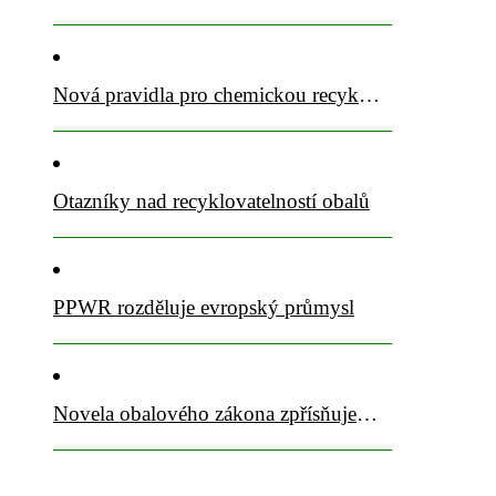
Nová pravidla pro chemickou recyklaci PET přijata
Otazníky nad recyklovatelností obalů
PPWR rozděluje evropský průmysl
Novela obalového zákona zpřísňuje pravidla a posiluje sběrový komfort